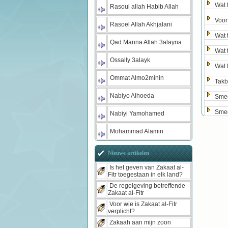
Wat 
Rasoul allah Habib Allah
Voor
Rasoel Allah Akhjalani
Wat 
Qad Manna Allah 3alayna
Wat 
Ossally 3alayk
Wat 
Ommat Almo2minin
Takb
Nabiyo Alhoeda
Smee
Smee
Nabiyi Yamohamed
Mohammad Alamin
Nieuwe artikelen
Is het geven van Zakaat al-
Fitr toegestaan in elk land?
De regelgeving betreffende
Zakaat al-Fitr
Voor wie is Zakaat al-Fitr
verplicht?
Zakaah aan mijn zoon