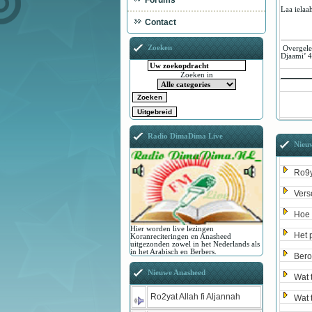
Forums
Laa ielaa
Contact
Zoeken
Overgelev
Djaami’ 4
Zoeken in
Radio DimaDima Live
Nieu
Ro9y
Vers
Hoe 
Hier worden live lezingen
Het 
Koranreciteringen en Anasheed
uitgezonden zowel in het Nederlands als
in het Arabisch en Berbers.
Bero
Nieuwe Anasheed
Wat 
Ro2yat Allah fi Aljannah
Wat 