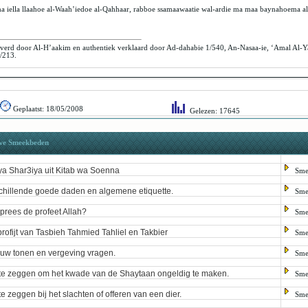
ha iella llaahoe al-Waah’iedoe al-Qahhaar, rabboe ssamaawaatie wal-ardie ma maa baynahoema al 
erd door Al-H’aakim en authentiek verklaard door Ad-dahabie 1/540, An-Nasaa-ie, ‘Amal Al-Ya
/213.
Geplaatst:
18/05/2008
Gelezen: 17645
we Smeekbeden
a Shar3iya uit Kitab wa Soenna
Sme
chillende goede daden en algemene etiquette.
Sme
prees de profeet Allah?
Sme
profijt van Tasbieh Tahmied Tahliel en Takbier
Sme
uw tonen en vergeving vragen.
Sme
te zeggen om het kwade van de Shaytaan ongeldig te maken.
Sme
te zeggen bij het slachten of offeren van een dier.
Sme