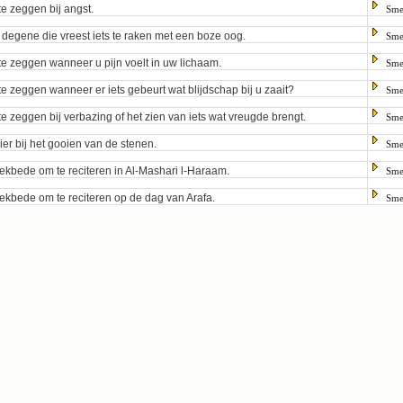
te zeggen bij angst.
Sme
 degene die vreest iets te raken met een boze oog.
Sme
te zeggen wanneer u pijn voelt in uw lichaam.
Sme
te zeggen wanneer er iets gebeurt wat blijdschap bij u zaait?
Sme
te zeggen bij verbazing of het zien van iets wat vreugde brengt.
Sme
ier bij het gooien van de stenen.
Sme
kbede om te reciteren in Al-Mashari l-Haraam.
Sme
kbede om te reciteren op de dag van Arafa.
Sme