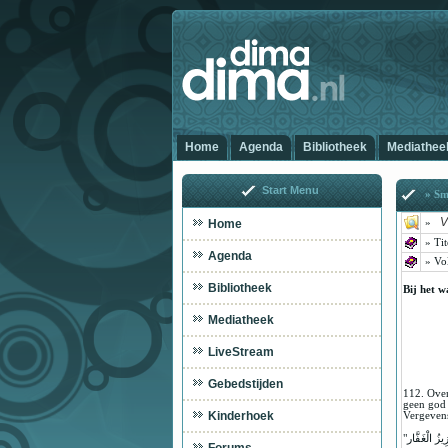
Home
Agenda
Bibliotheek
Mediathee
Start Menu
» Sme
V
Home
»
»
Tit
Agenda
» Vo
Bibliotheek
Bij het w
Mediatheek
LiveStream
Gebedstijden
112. Over
geen god 
Kinderhoek
Vergeven