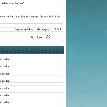
‘aziezoe al-Ghaffaar”.
wm wa llaylah en Ibn As-Soennie. Zie ook Sah’ih’ Al-
aboeayoub
Toegevoegd door :
Admin
Afdrukken
ekbeden
ekbeden
ekbeden
ekbeden
ekbeden
ekbeden
ekbeden