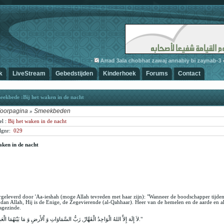
-
Arrad 3ala chobhat zawaj annabiy bi zaynab-3
» A
k
LiveStream
Gebedstijden
Kinderhoek
Forums
Contact
ekbede :Bij het waken in de nacht
oorpagina
Smeekbeden
»
el :
Bij het waken in de nacht
lg
nr:
029
aken in de nacht
geleverd door 'Aa-ieshah (moge Allah tevreden met haar zijn): "Wanneer de boodschapper tijdens
dan Allah, Hij is de Enige, de Zegevierende (al-Qahhaar). Heer van de hemelen en de aarde en all
sgezinde.
"لاَ إِلَهَ إِلاَّ اللهُ الْوَاحِدُ الْقَهَّارْ, رَبُّ السَّمَاوَاتِ وَ اْلأَرضِ وَ مَا بَيْنَهُمَا الْعَزِيزُ الْغَفَّار."