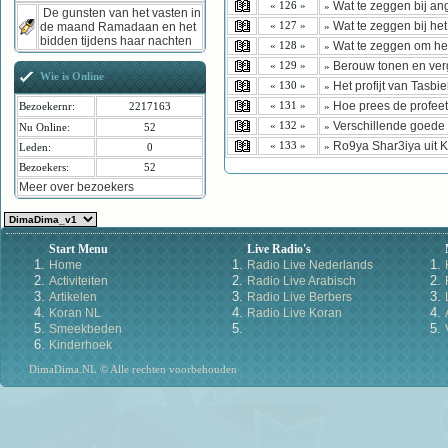
Wat te zeggen bij ang
« 126 »
»
De gunsten van het vasten in
Wat te zeggen bij het
« 127 »
de maand Ramadaan en het
»
bidden tijdens haar nachten
Wat te zeggen om he
« 128 »
»
Berouw tonen en ver
« 129 »
»
Wie is Online
Het profijt van Tasbi
« 130 »
»
Hoe prees de profeet
« 131 »
»
Bezoekernr:
2217163
Verschillende goede
« 132 »
»
Nu Online:
52
Ro9ya Shar3iya uit 
« 133 »
»
Leden:
0
Bezoekers:
52
Meer over bezoekers
Start Menu
Live Radio's
Home
Radio Live Nederlands
Activiteiten
Radio Live Arabisch
Artikelen
Radio Live Berbers
Koran NL
Radio Live Koran
Smeekbeden
Kinderhoek
DimaDima.NL © Alle rechten voorbehouden