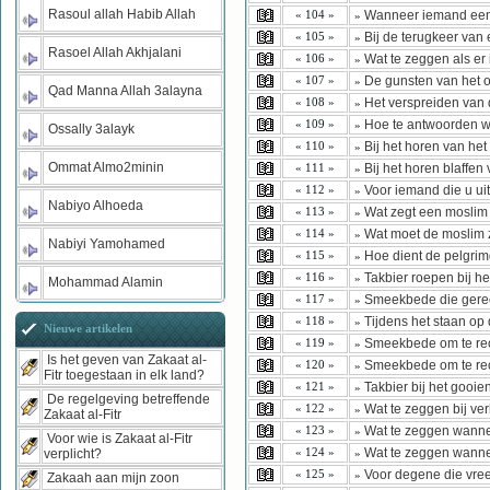
Rasoul allah Habib Allah
Wanneer iemand een w
« 104 »
»
Bij de terugkeer van 
« 105 »
»
Rasoel Allah Akhjalani
Wat te zeggen als er 
« 106 »
»
De gunsten van het 
« 107 »
»
Qad Manna Allah 3alayna
Het verspreiden van 
« 108 »
»
Hoe te antwoorden w
« 109 »
»
Ossally 3alayk
Bij het horen van he
« 110 »
»
Ommat Almo2minin
Bij het horen blaffen
« 111 »
»
Voor iemand die u ui
« 112 »
»
Nabiyo Alhoeda
Wat zegt een moslim a
« 113 »
»
Wat moet de moslim 
« 114 »
»
Nabiyi Yamohamed
Hoe dient de pelgrimg
« 115 »
»
Takbier roepen bij h
« 116 »
»
Mohammad Alamin
Smeekbede die gerec
« 117 »
»
Tijdens het staan op
« 118 »
»
Nieuwe artikelen
Smeekbede om te rec
« 119 »
»
Is het geven van Zakaat al-
Smeekbede om te reci
« 120 »
»
Fitr toegestaan in elk land?
Takbier bij het gooie
« 121 »
»
De regelgeving betreffende
Wat te zeggen bij ver
« 122 »
»
Zakaat al-Fitr
Wat te zeggen wanneer
« 123 »
»
Voor wie is Zakaat al-Fitr
Wat te zeggen wannee
« 124 »
verplicht?
»
Voor degene die vree
« 125 »
»
Zakaah aan mijn zoon