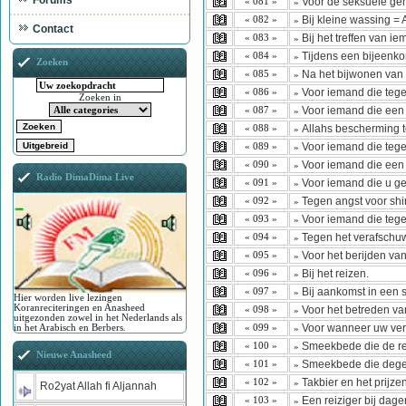
Forums
Voor de seksuele g
« 081 »
»
Bij kleine wassing =
« 082 »
»
Contact
Bij het treffen van i
« 083 »
»
Tijdens een bijeenk
« 084 »
»
Zoeken
Na het bijwonen van 
« 085 »
»
Voor iemand die tege
« 086 »
»
Zoeken in
Voor iemand die een 
« 087 »
»
Allahs bescherming te
« 088 »
»
Voor iemand die tege
« 089 »
»
Voor iemand die een g
« 090 »
»
Radio DimaDima Live
Voor iemand die u ge
« 091 »
»
Tegen angst voor shi
« 092 »
»
Voor iemand die tege
« 093 »
»
Tegen het verafschu
« 094 »
»
Voor het berijden van
« 095 »
»
Bij het reizen.
« 096 »
»
Bij aankomst in een s
« 097 »
»
Hier worden live lezingen
Koranreciteringen en Anasheed
Voor het betreden va
« 098 »
»
uitgezonden zowel in het Nederlands als
Voor wanneer uw ver
« 099 »
in het Arabisch en Berbers.
»
Smeekbede die de rei
« 100 »
»
Nieuwe Anasheed
Smeekbede die degene 
« 101 »
»
Takbier en het prijzen
« 102 »
»
Ro2yat Allah fi Aljannah
Een reiziger bij dage
« 103 »
»