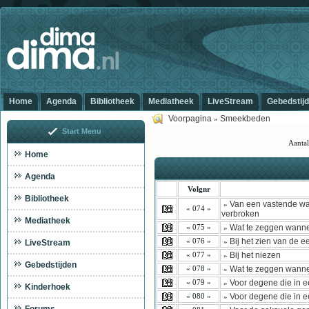
Home
Agenda
Bibliotheek
Mediatheek
LiveStream
Gebedstij
Voorpagina
Smeekbeden
»
Start Menu
Aantal
Home
Agenda
Volgnr
Bibliotheek
Van een vastende wann
»
« 074 »
verbroken
Mediatheek
Wat te zeggen wanne
« 075 »
»
Bij het zien van de e
« 076 »
LiveStream
»
Bij het niezen
« 077 »
»
Gebedstijden
Wat te zeggen wannee
« 078 »
»
Voor degene die in e
« 079 »
»
Kinderhoek
Voor degene die in ee
« 080 »
»