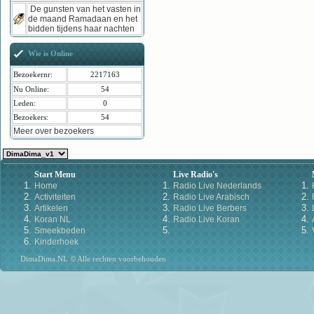
De gunsten van het vasten in
de maand Ramadaan en het
bidden tijdens haar nachten
Wie is Online
Bezoekernr:
2217163
Nu Online:
54
Leden:
0
Bezoekers:
54
Meer over bezoekers
Start Menu
Live Radio's
Home
Radio Live Nederlands
Activiteiten
Radio Live Arabisch
Artikelen
Radio Live Berbers
Koran NL
Radio Live Koran
Smeekbeden
Kinderhoek
DimaDima.NL © Alle rechten voorbehouden