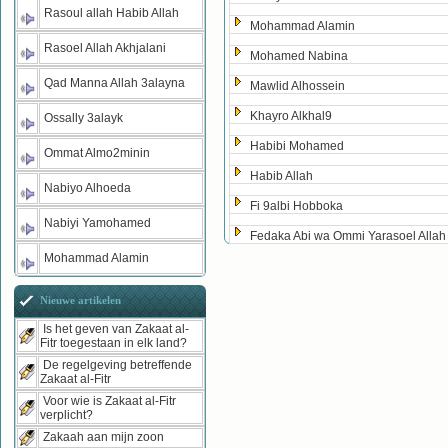
Rasoul allah Habib Allah
Mohammad Alamin
Rasoel Allah Akhjalani
Mohamed Nabina
Qad Manna Allah 3alayna
Mawlid Alhossein
Khayro Alkhal9
Ossally 3alayk
Habibi Mohamed
Ommat Almo2minin
Habib Allah
Nabiyo Alhoeda
Fi 9albi Hobboka
Nabiyi Yamohamed
Fedaka Abi wa Ommi Yarasoel Allah
Mohammad Alamin
Nieuwe artikelen
Is het geven van Zakaat al-
Fitr toegestaan in elk land?
De regelgeving betreffende
Zakaat al-Fitr
Voor wie is Zakaat al-Fitr
verplicht?
Zakaah aan mijn zoon