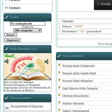
Forums
1. Ossally
Contact
Zoeken
Opslaan
»
»
Gelezen:
"
45669
"
Zoeken in
»
Dit bestand is
" 331 "
gedownload
ُError door
Radio DimaDima Live
Nieuwe Anasheed
Ro2yat Allah fi Aljannah
Rasoul allah Habib Allah
Rasoel Allah Akhjalani
Hier worden live lezingen
Koranreciteringen en Anasheed
uitgezonden zowel in het Nederlands als
Qad Manna Allah 3alayna
in het Arabisch en Berbers.
Ommat Almo2minin
Nieuwe Anasheed
Nabiyo Alhoeda
Ro2yat Allah fi Aljannah
Nabiyi Yamohamed