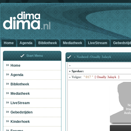
Home
Agenda
Bibliotheek
Mediatheek
LiveStream
Gebedstij
Start Menu
» Nasheed :Ossally 3alayk
Home
»
»
Spreker:
Agenda
»
Volgnr:
"
017
"
[
Ossally 3alayk ]
Bibliotheek
Mediatheek
LiveStream
Gebedstijden
Kinderhoek