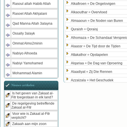
Rasoul allah Habib Allah
Alkafiroen = De Ongelovigen
Alkaouthar = Overvloed
Rasoel Allah Akhjalani
Almaaoun = De Noden van Buren
Qad Manna Allah 3alayna
Quraish = Qoraisj
Ossally 3alayk
Alhomaza = De Schandaal Versprei
Ommat Almo2minin
Alaassr = De Tijd door de Tijden
Nabiyo Alhoeda
Attakathor = Opstapelen
Nabiyi Yamohamed
Alqariaa = De Dag van Oproering
Alaadiyat = Zij Die Rennen
Mohammad Alamin
Azzalzala = Het Geschudek
Nieuwe artikelen
Is het geven van Zakaat al-
Fitr toegestaan in elk land?
De regelgeving betreffende
Zakaat al-Fitr
Voor wie is Zakaat al-Fitr
verplicht?
Zakaah aan mijn zoon