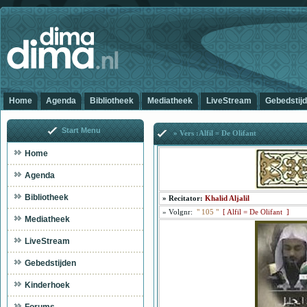
Home
Agenda
Bibliotheek
Mediatheek
LiveStream
Gebedstij
Start Menu
» Vers :Alfil = De Olifant
Home
Agenda
Bibliotheek
»
Recitator:
Khalid Aljalil
»
Volgnr:
"
105
"
[
Alfil = De Olifant ]
Mediatheek
LiveStream
Gebedstijden
Kinderhoek