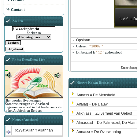
Forums
Contact
1. Alfil = 
Zoeken
Zoeken in
Opslaan
»
»
Gelezen:
"
28902
"
»
Dit bestand is
" 12 "
gedownload
Radio DimaDima Live
ُError doo
Nieuwe Koran Recitaties
Annass = De Mensheid
Hier worden live lezingen
Koranreciteringen en Anasheed
Alfalaq = De Dauw
uitgezonden zowel in het Nederlands als
in het Arabisch en Berbers.
Alikhlass = Zuiverheid van Geloof
Nieuwe Anasheed
Almassad = De Palmvezel, De Vlam
Ro2yat Allah fi Aljannah
Annassr = De Overwinning