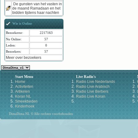
De gunsten van het vasten in
de maand Ramadaan en het
bidden tijdens haar nachten
Wie is Online
Bezoekernr:
2217163
Nu Online:
57
Leden:
0
Bezoekers:
57
Meer over bezoekers
Start Menu
Live Radio's
Home
Radio Live Nederlands
Activiteiten
Radio Live Arabisch
Artikelen
Radio Live Berbers
Koran NL
Radio Live Koran
Smeekbeden
Kinderhoek
DimaDima.NL © Alle rechten voorbehouden