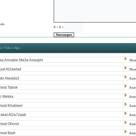
ode
8 + 8 =
e Video-clips
aq Annabie Ma3a Azwajihi
Mus
iyat Al2awlad
Mus
ato Alwada3
Assi
wat Tabok
Assi
o Mekka
Assi
wat Khabieer
Assi
akat Al2a7zaab
Assi
zwat Ohood
Assi
wat Badr
Assi