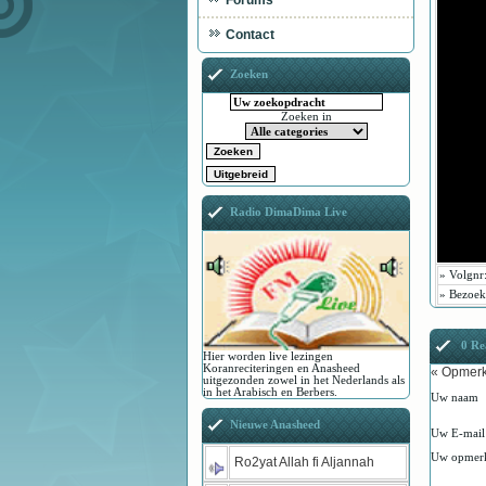
Forums
Contact
Zoeken
Zoeken in
Radio DimaDima Live
»
Volgnr
»
Bezoek
0 Rea
Hier worden live lezingen
Koranreciteringen en Anasheed
« Opmerk
uitgezonden zowel in het Nederlands als
in het Arabisch en Berbers.
Uw naam
Nieuwe Anasheed
Uw E-mail
Uw opmer
Ro2yat Allah fi Aljannah