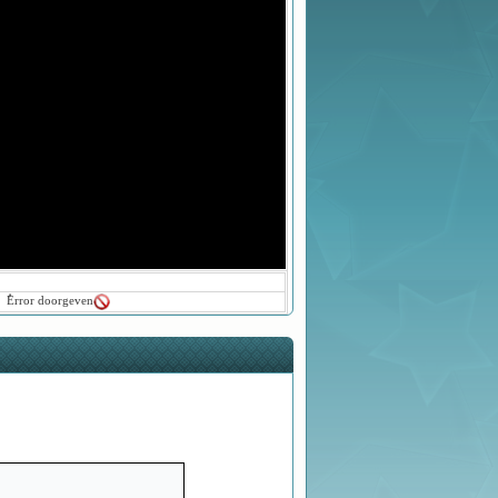
ُError doorgeven