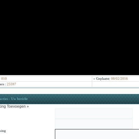
:
010
»
Geplaatst:
08/02/2016
ers
:
25597
cties - Uw bericht
ing Toevoegen »
king