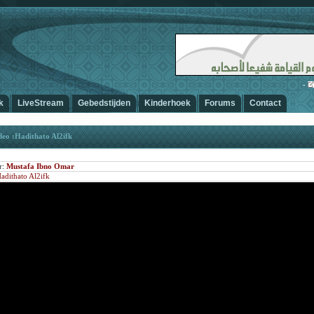
-
Ar
k
LiveStream
Gebedstijden
Kinderhoek
Forums
Contact
eo :Hadithato Al2ifk
r:
Mustafa Ibno Omar
adithato Al2ifk