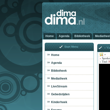
Home
Agenda
Bibliotheek
Mediathee
Start Menu
» Vid
»
Home
»
Spreke
»
Titel
:
H
Agenda
Bibliotheek
Mediatheek
LiveStream
Gebedstijden
Kinderhoek