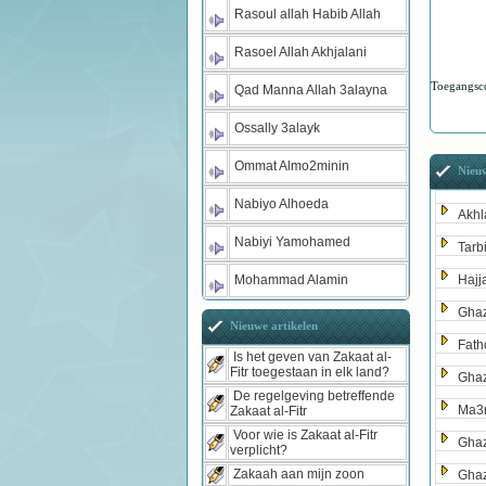
Rasoul allah Habib Allah
Rasoel Allah Akhjalani
Toegangsc
Qad Manna Allah 3alayna
Ossally 3alayk
Ommat Almo2minin
Nieuw
Nabiyo Alhoeda
Akhl
Nabiyi Yamohamed
Tarb
Mohammad Alamin
Hajj
Ghaz
Nieuwe artikelen
Fath
Is het geven van Zakaat al-
Fitr toegestaan in elk land?
Ghaz
De regelgeving betreffende
Ma3r
Zakaat al-Fitr
Voor wie is Zakaat al-Fitr
Gha
verplicht?
Zakaah aan mijn zoon
Ghaz