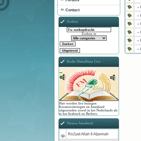
Forums
« 
Contact
« 
Zoeken
« 
« 
Zoeken in
« 
« 
Radio DimaDima Live
Hier worden live lezingen
Koranreciteringen en Anasheed
uitgezonden zowel in het Nederlands als
in het Arabisch en Berbers.
Nieuwe Anasheed
Ro2yat Allah fi Aljannah