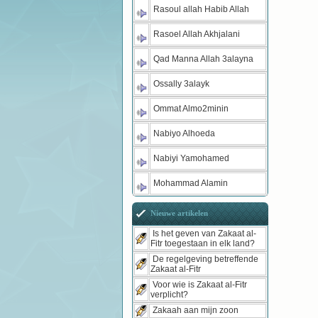
Rasoul allah Habib Allah
Rasoel Allah Akhjalani
Qad Manna Allah 3alayna
Ossally 3alayk
Ommat Almo2minin
Nabiyo Alhoeda
Nabiyi Yamohamed
Mohammad Alamin
Nieuwe artikelen
Is het geven van Zakaat al-
Fitr toegestaan in elk land?
De regelgeving betreffende
Zakaat al-Fitr
Voor wie is Zakaat al-Fitr
verplicht?
Zakaah aan mijn zoon