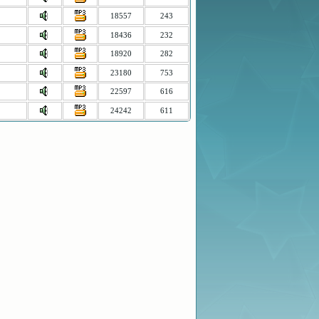
18557
243
18436
232
18920
282
23180
753
22597
616
24242
611