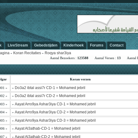
-
k
LiveStream
Gebedstijden
Kinderhoek
Forums
Contact
agina
Koran Recitaties
Roqya shar3iya
»
»
Aantal Bezoekers :
123588
Aantal Versen :
13
Aantal Ric
lgnr
Koran verzen
Do3a2 ibtal assi7r CD-1 = Mohamed jebril
001 »
»
Do3a2 ibtal assi7r CD-2 = Mohamed jebril
002 »
»
Aayat Arro9ya Ashar3iya CD-1 = Mohamed jebril
003 »
»
Aayat Arro9ya Ashar3iya CD-2 = Mohamed jebril
004 »
»
Aayat Arro9ya Ashar3iya CD-3 = Mohamed jebril
005 »
»
Aayat Al3athab-CD-1 = Mohamed jebril
006 »
»
Aayat Al3athab-CD-2 = Mohamed jebril
007 »
»