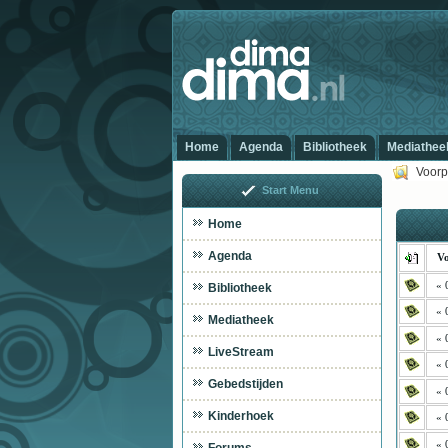
Home
Agenda
Bibliotheek
Mediathee
Voorp
Start Menu
Home
Agenda
Vo
« 
Bibliotheek
« 
Mediatheek
« 
LiveStream
« 
Gebedstijden
« 
Kinderhoek
« 
« 