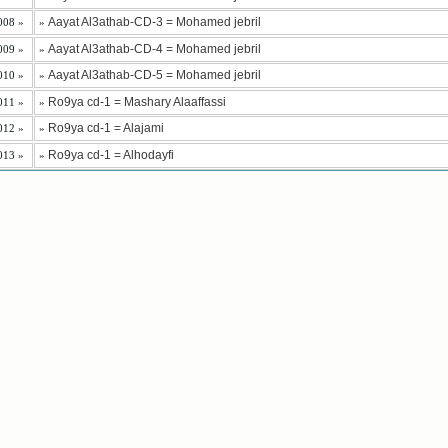
Aayat Al3athab-CD-3 = Mohamed jebril
008 »
»
Aayat Al3athab-CD-4 = Mohamed jebril
009 »
»
Aayat Al3athab-CD-5 = Mohamed jebril
010 »
»
Ro9ya cd-1 = Mashary Alaaffassi
011 »
»
Ro9ya cd-1 = Alajami
012 »
»
Ro9ya cd-1 = Alhodayfi
013 »
»