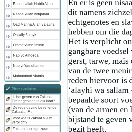
En er is geen nisa
Rasoul allah Habib Allah
dit namens zichzel
Rasoel Allah Akhjalani
echtgenotes en slav
Qad Manna Allah 3alayna
hebben om die dag
Ossally 3alayk
Het is verplicht o
Ommat Almo2minin
gangbare voedsel v
Nabiyo Alhoeda
gerst, tarwe, maïs 
Nabiyi Yamohamed
van de twee menin
Mohammad Alamin
reden hiervoor is 
‘alayhi wa sallam 
Nieuwe artikelen
bepaalde soort voe
Is het geven van Zakaat al-
Fitr toegestaan in elk land?
(van de armen en 
De regelgeving betreffende
Zakaat al-Fitr
bijstand te geven v
Voor wie is Zakaat al-Fitr
verplicht?
bezit heeft.
Zakaah aan mijn zoon