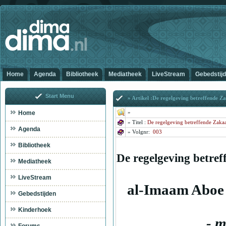
Home
Agenda
Bibliotheek
Mediatheek
LiveStream
Gebedstij
Start Menu
» Artikel :De regelgeving betreffende Za
Home
»
»
Titel :
De regelgeving betreffende Zakaat
Agenda
» Volg
nr:
003
Bibliotheek
De regelgeving betref
Mediatheek
LiveStream
al-Imaam Aboe 
Gebedstijden
Kinderhoek
- m