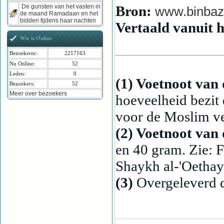
Bron:
De gunsten van het vasten in
www.binbaz
de maand Ramadaan en het
bidden tijdens haar nachten
Vertaald vanuit 
Wie is Online
Bezoekernr:
2217163
Nu Online:
52
Leden:
0
(1) Voetnoot van 
Bezoekers:
52
Meer over bezoekers
hoeveelheid bezit 
voor de Moslim ve
(2) Voetnoot van 
en 40 gram. Zie: 
Shaykh al-'Oetha
(3)
Overgeleverd d