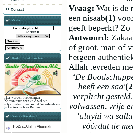
Forums
Vraag:
Wat is de 
Contact
een nisaab
(1)
voor
Zoeken
geeft beperkt? Zo 
Zoeken in
Antwoord:
Zakaat
of groot, man of vr
hetgeen authentie
Radio DimaDima Live
Allah tevreden met
‘De Boodschapper
heeft een saa'
(2
verplicht gesteld
Hier worden live lezingen
Koranreciteringen en Anasheed
volwassen, vrije e
uitgezonden zowel in het Nederlands als
in het Arabisch en Berbers.
‘alayhi wa salla
Nieuwe Anasheed
vóórdat de me
Ro2yat Allah fi Aljannah