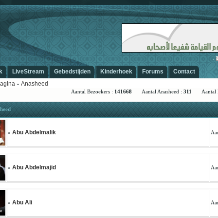
-
Ar
k
LiveStream
Gebedstijden
Kinderhoek
Forums
Contact
agina
Anasheed
»
Aantal Bezoekers :
141668
Aantal Anasheed :
311
Aantal M
heed
Abu Abdelmalik
»
Aan
Abu Abdelmajid
»
Aan
Abu Ali
»
Aan