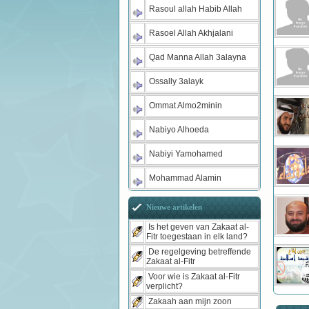
Rasoul allah Habib Allah
Rasoel Allah Akhjalani
Qad Manna Allah 3alayna
Ossally 3alayk
Ommat Almo2minin
Nabiyo Alhoeda
Nabiyi Yamohamed
Mohammad Alamin
Nieuwe artikelen
Is het geven van Zakaat al-
Fitr toegestaan in elk land?
De regelgeving betreffende
Zakaat al-Fitr
Voor wie is Zakaat al-Fitr
verplicht?
Zakaah aan mijn zoon