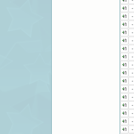
«
«
«
«
«
«
«
«
«
«
«
«
«
«
«
«
«