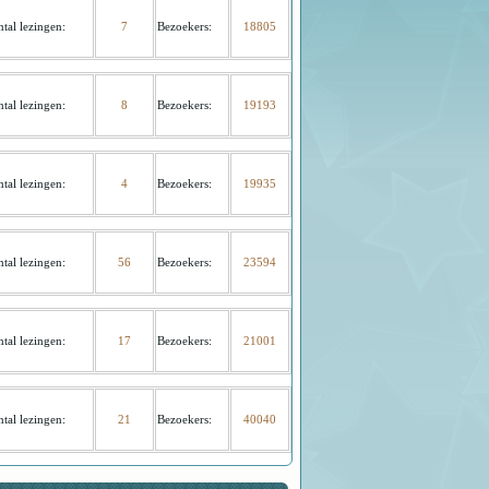
tal lezingen:
7
Bezoekers
:
18805
tal lezingen:
8
Bezoekers
:
19193
tal lezingen:
4
Bezoekers
:
19935
tal lezingen:
56
Bezoekers
:
23594
tal lezingen:
17
Bezoekers
:
21001
tal lezingen:
21
Bezoekers
:
40040