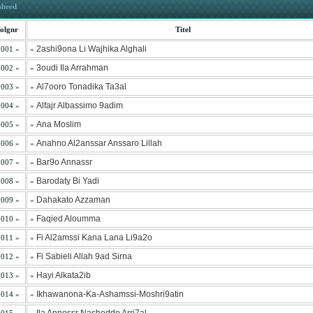
sheed
olgnr
Titel
2ashi9ona Li Wajhika Alghali
 001 »
»
3oudi Ila Arrahman
 002 »
»
Al7ooro Tonadika Ta3al
 003 »
»
Alfajr Albassimo 9adim
 004 »
»
Ana Moslim
 005 »
»
Anahno Al2anssar Anssaro Lillah
 006 »
»
Bar9o Annassr
 007 »
»
Barodaty Bi Yadi
 008 »
»
Dahakato Azzaman
 009 »
»
Faqied Aloumma
 010 »
»
Fi Al2amssi Kana Lana Li9a2o
 011 »
»
Fi Sabieli Allah 9ad Sirna
 012 »
»
Hayi Alkata2ib
 013 »
»
Ikhawanona-Ka-Ashamssi-Moshri9atin
 014 »
»