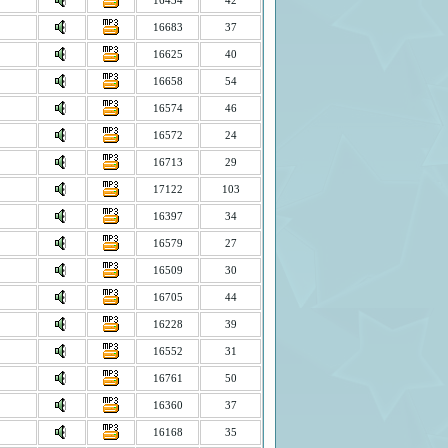
16434
42
16683
37
16625
40
16658
54
16574
46
16572
24
16713
29
17122
103
16397
34
16579
27
16509
30
16705
44
16228
39
16552
31
16761
50
16360
37
16168
35