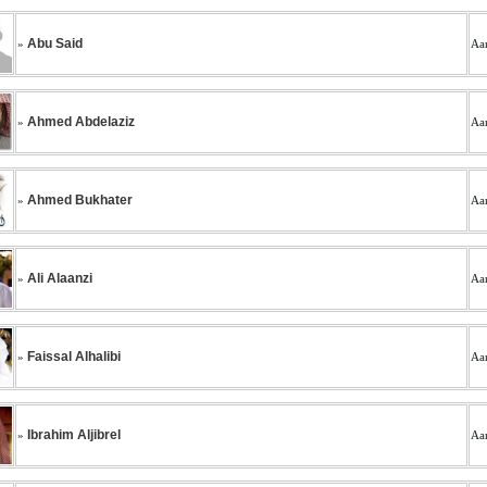
Abu Said
»
Aan
Ahmed Abdelaziz
»
Aan
Ahmed Bukhater
»
Aan
Ali Alaanzi
»
Aan
Faissal Alhalibi
»
Aan
Ibrahim Aljibrel
»
Aan