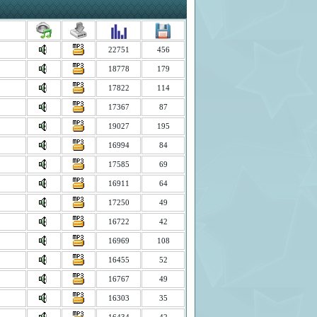
22751
456
18778
179
17822
114
17367
87
19027
195
16994
84
17585
69
16911
64
17250
49
16722
42
16969
108
16455
52
16767
49
16303
35