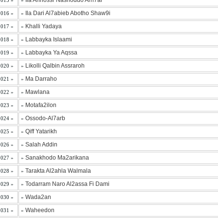
Ila Annossr Nashoddo Arri7al
 015 »
»
Ila Dari Al7abieb Abotho Shaw9i
 016 »
»
Khalli Yadaya
 017 »
»
Labbayka Islaami
 018 »
»
Labbayka Ya Aqssa
 019 »
»
Likolli Qalbin Assraroh
 020 »
»
Ma Darraho
 021 »
»
Mawlana
 022 »
»
Motafa2ilon
 023 »
»
Ossodo-Al7arb
 024 »
»
Qiff Yatarikh
 025 »
»
Salah Addin
 026 »
»
Sanakhodo Ma2arikana
 027 »
»
Tarakta Al2ahla Walmala
 028 »
»
Todarram Naro Al2assa Fi Dami
 029 »
»
Wada2an
 030 »
»
Waheedon
 031 »
»