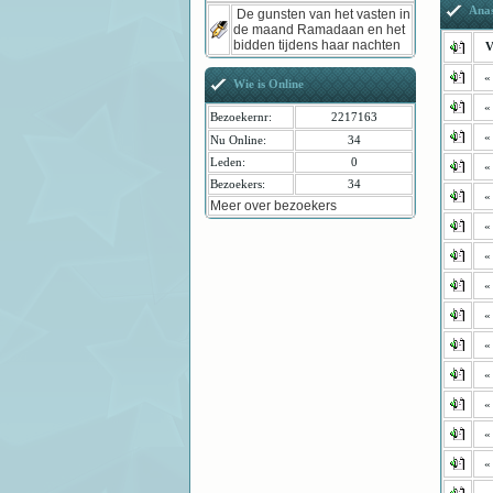
Ana
De gunsten van het vasten in
de maand Ramadaan en het
bidden tijdens haar nachten
V
«
Wie is Online
«
Bezoekernr:
2217163
«
Nu Online:
34
Leden:
0
«
Bezoekers:
34
«
Meer over bezoekers
«
«
«
«
«
«
«
«
«