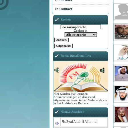
Forums
Contact
Zoeken
Zoeken in
Radio DimaDima Live
Hier worden live lezingen
Koranreciteringen en Anasheed
uitgezonden zowel in het Nederlands als
in het Arabisch en Berbers.
Nieuwe Anasheed
Ro2yat Allah fi Aljannah