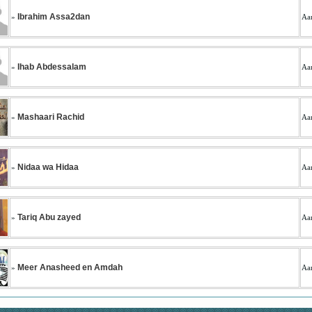
Ibrahim Assa2dan
»
Aan
Ihab Abdessalam
»
Aan
Mashaari Rachid
»
Aan
Nidaa wa Hidaa
»
Aan
Tariq Abu zayed
»
Aan
Meer Anasheed en Amdah
»
Aan