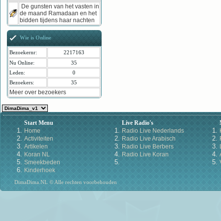
De gunsten van het vasten in
de maand Ramadaan en het
bidden tijdens haar nachten
Wie is Online
Bezoekernr:
2217163
Nu Online:
35
Leden:
0
Bezoekers:
35
Meer over bezoekers
Start Menu
Live Radio's
Home
Radio Live Nederlands
Activiteiten
Radio Live Arabisch
Artikelen
Radio Live Berbers
Koran NL
Radio Live Koran
Smeekbeden
Kinderhoek
DimaDima.NL © Alle rechten voorbehouden