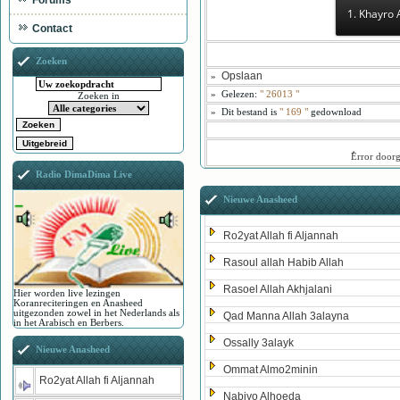
Forums
1. Khayro 
Contact
Zoeken
Opslaan
»
»
Gelezen:
"
26013
"
Zoeken in
»
Dit bestand is
" 169 "
gedownload
ُError door
Radio DimaDima Live
Nieuwe Anasheed
Ro2yat Allah fi Aljannah
Rasoul allah Habib Allah
Rasoel Allah Akhjalani
Hier worden live lezingen
Koranreciteringen en Anasheed
uitgezonden zowel in het Nederlands als
Qad Manna Allah 3alayna
in het Arabisch en Berbers.
Ossally 3alayk
Nieuwe Anasheed
Ommat Almo2minin
Ro2yat Allah fi Aljannah
Nabiyo Alhoeda