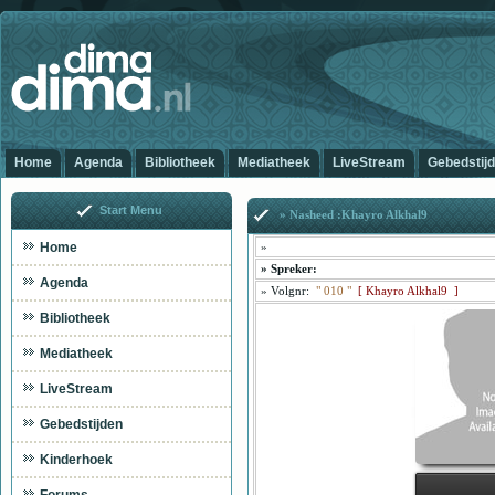
Home
Agenda
Bibliotheek
Mediatheek
LiveStream
Gebedstij
Start Menu
» Nasheed :Khayro Alkhal9
Home
»
»
Spreker:
Agenda
»
Volgnr:
"
010
"
[
Khayro Alkhal9 ]
Bibliotheek
Mediatheek
LiveStream
Gebedstijden
Kinderhoek