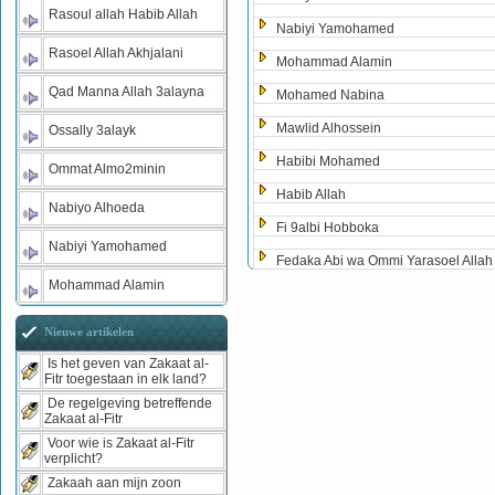
Rasoul allah Habib Allah
Nabiyi Yamohamed
Rasoel Allah Akhjalani
Mohammad Alamin
Qad Manna Allah 3alayna
Mohamed Nabina
Mawlid Alhossein
Ossally 3alayk
Habibi Mohamed
Ommat Almo2minin
Habib Allah
Nabiyo Alhoeda
Fi 9albi Hobboka
Nabiyi Yamohamed
Fedaka Abi wa Ommi Yarasoel Allah
Mohammad Alamin
Nieuwe artikelen
Is het geven van Zakaat al-
Fitr toegestaan in elk land?
De regelgeving betreffende
Zakaat al-Fitr
Voor wie is Zakaat al-Fitr
verplicht?
Zakaah aan mijn zoon