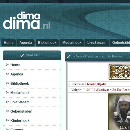
Home
Agenda
Bibliotheek
Mediatheek
LiveStream
Gebedstij
Start Menu
» Vers :Alaadiyat = Zij Die Rennen
Home
Agenda
Bibliotheek
»
Recitator:
Khalid Aljalil
»
Volgnr:
"
100
"
[
Alaadiyat = Zij Die Renn
Mediatheek
LiveStream
Gebedstijden
Kinderhoek