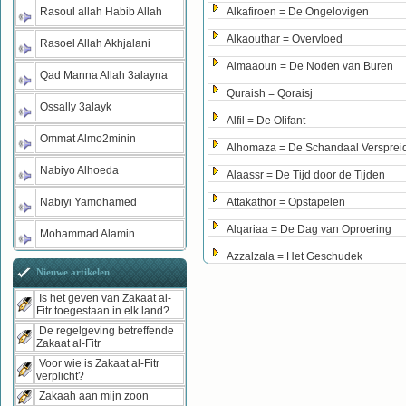
Rasoul allah Habib Allah
Alkafiroen = De Ongelovigen
Alkaouthar = Overvloed
Rasoel Allah Akhjalani
Almaaoun = De Noden van Buren
Qad Manna Allah 3alayna
Quraish = Qoraisj
Ossally 3alayk
Alfil = De Olifant
Ommat Almo2minin
Alhomaza = De Schandaal Versprei
Nabiyo Alhoeda
Alaassr = De Tijd door de Tijden
Nabiyi Yamohamed
Attakathor = Opstapelen
Alqariaa = De Dag van Oproering
Mohammad Alamin
Azzalzala = Het Geschudek
Nieuwe artikelen
Is het geven van Zakaat al-
Fitr toegestaan in elk land?
De regelgeving betreffende
Zakaat al-Fitr
Voor wie is Zakaat al-Fitr
verplicht?
Zakaah aan mijn zoon