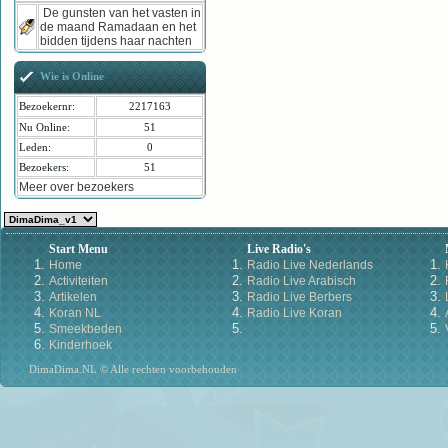
De gunsten van het vasten in
de maand Ramadaan en het
bidden tijdens haar nachten
Wie is Online
Bezoekernr:
2217163
Nu Online:
51
Leden:
0
Bezoekers:
51
Meer over bezoekers
Start Menu
Live Radio's
Home
Radio Live Nederlands
Activiteiten
Radio Live Arabisch
Artikelen
Radio Live Berbers
Koran NL
Radio Live Koran
Smeekbeden
Kinderhoek
DimaDima.NL © Alle rechten voorbehouden