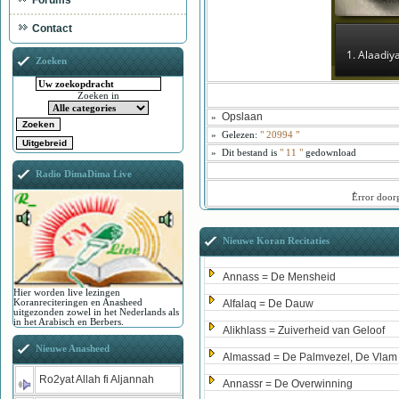
Forums
Contact
1. Alaadiy
Zoeken
Zoeken in
Opslaan
»
»
Gelezen:
"
20994
"
»
Dit bestand is
" 11 "
gedownload
Radio DimaDima Live
ُError doo
Nieuwe Koran Recitaties
Annass = De Mensheid
Hier worden live lezingen
Koranreciteringen en Anasheed
Alfalaq = De Dauw
uitgezonden zowel in het Nederlands als
in het Arabisch en Berbers.
Alikhlass = Zuiverheid van Geloof
Nieuwe Anasheed
Almassad = De Palmvezel, De Vlam
Ro2yat Allah fi Aljannah
Annassr = De Overwinning