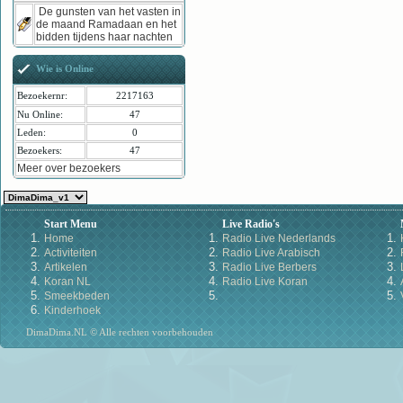
De gunsten van het vasten in
de maand Ramadaan en het
bidden tijdens haar nachten
Wie is Online
Bezoekernr:
2217163
Nu Online:
47
Leden:
0
Bezoekers:
47
Meer over bezoekers
Start Menu
Live Radio's
Home
Radio Live Nederlands
Activiteiten
Radio Live Arabisch
Artikelen
Radio Live Berbers
Koran NL
Radio Live Koran
Smeekbeden
Kinderhoek
DimaDima.NL © Alle rechten voorbehouden