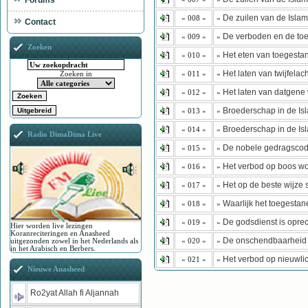
Forums
De zuilen van de Islam
« 008 »
»
Contact
De verboden en de to
« 009 »
»
Zoeken
Het eten van toegesta
« 010 »
»
Het laten van twijfelac
« 011 »
»
Zoeken in
Het laten van datgene 
« 012 »
»
Broederschap in de Is
« 013 »
»
Broederschap in de Is
« 014 »
»
Radio DimaDima Live
De nobele gedragscode.
« 015 »
»
Het verbod op boos w
« 016 »
»
Het op de beste wijze 
« 017 »
»
Waarlijk het toegestane
« 018 »
»
De godsdienst is opre
« 019 »
»
Hier worden live lezingen
Koranreciteringen en Anasheed
De onschendbaarheid 
« 020 »
»
uitgezonden zowel in het Nederlands als
in het Arabisch en Berbers.
Het verbod op nieuwlic
« 021 »
»
Nieuwe Anasheed
Ro2yat Allah fi Aljannah