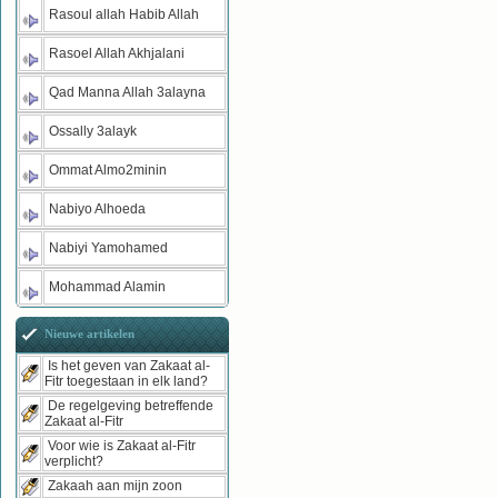
Rasoul allah Habib Allah
Rasoel Allah Akhjalani
Qad Manna Allah 3alayna
Ossally 3alayk
Ommat Almo2minin
Nabiyo Alhoeda
Nabiyi Yamohamed
Mohammad Alamin
Nieuwe artikelen
Is het geven van Zakaat al-
Fitr toegestaan in elk land?
De regelgeving betreffende
Zakaat al-Fitr
Voor wie is Zakaat al-Fitr
verplicht?
Zakaah aan mijn zoon