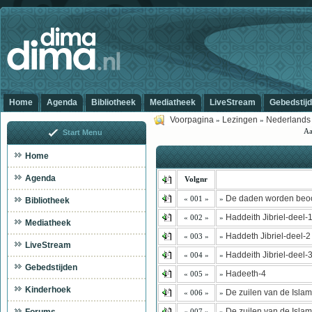
Home
Agenda
Bibliotheek
Mediatheek
LiveStream
Gebedstij
Voorpagina
Lezingen
Nederlands
»
»
Aa
Start Menu
Home
Agenda
Volgnr
De daden worden beo
« 001 »
»
Bibliotheek
Haddeith Jibriel-deel-
« 002 »
»
Mediatheek
Haddeth Jibriel-deel-2
« 003 »
»
LiveStream
Haddeith Jibriel-deel-
« 004 »
»
Gebedstijden
Hadeeth-4
« 005 »
»
Kinderhoek
De zuilen van de Islam
« 006 »
»
De zuilen van de Islam
« 007 »
»