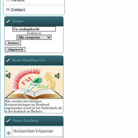
Forums
Contact
Zoeken
Zoeken in
Radio DimaDima Live
Hier worden live lezingen
Koranreciteringen en Anasheed
uitgezonden zowel in het Nederlands als
in het Arabisch en Berbers.
Nieuwe Anasheed
Ro2yat Allah fi Aljannah