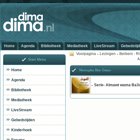
Home
Agenda
Bibliotheek
Mediatheek
LiveStream
Gebedstij
Voorpagina
Lezingen
Berbers - Rif
»
»
A
Start Menu
Home
Mustapha Bno Omar
Agenda
Serie- Almawt wama Ba3
»
Bibliotheek
Mediatheek
LiveStream
Gebedstijden
Kinderhoek