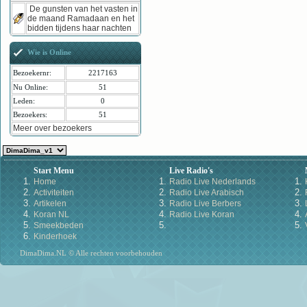
De gunsten van het vasten in
de maand Ramadaan en het
bidden tijdens haar nachten
Wie is Online
Bezoekernr:
2217163
Nu Online:
51
Leden:
0
Bezoekers:
51
Meer over bezoekers
Start Menu
Live Radio's
Home
Radio Live Nederlands
Activiteiten
Radio Live Arabisch
Artikelen
Radio Live Berbers
Koran NL
Radio Live Koran
Smeekbeden
Kinderhoek
DimaDima.NL © Alle rechten voorbehouden