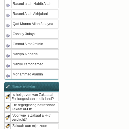
Rasoul allah Habib Allah
Rasoel Allah Akhjalani
Qad Manna Allah 3alayna
Ossally 3alayk
Ommat Almo2minin
Nabiyo Alhoeda
Nabiyi Yamohamed
Mohammad Alamin
Nieuwe artikelen
Is het geven van Zakaat al-
Fitr toegestaan in elk land?
De regelgeving betreffende
Zakaat al-Fitr
Voor wie is Zakaat al-Fitr
verplicht?
Zakaah aan mijn zoon