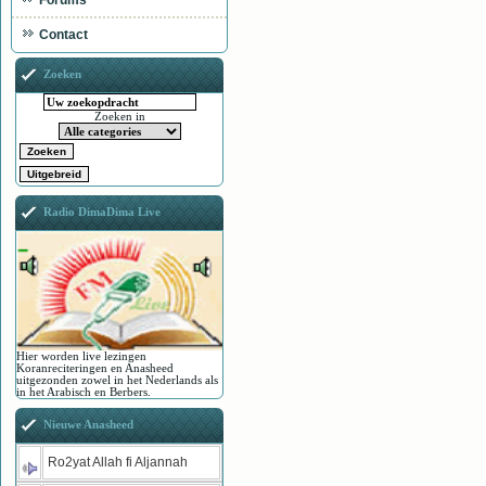
Forums
Contact
Zoeken
Zoeken in
Radio DimaDima Live
Hier worden live lezingen
Koranreciteringen en Anasheed
uitgezonden zowel in het Nederlands als
in het Arabisch en Berbers.
Nieuwe Anasheed
Ro2yat Allah fi Aljannah