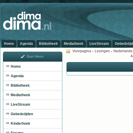
Home
Agenda
Bibliotheek
Mediatheek
LiveStream
Gebedstij
Voorpagina
Lezingen
Nederlands
»
»
A
Start Menu
Home
Agenda
Bibliotheek
Mediatheek
LiveStream
Gebedstijden
Kinderhoek