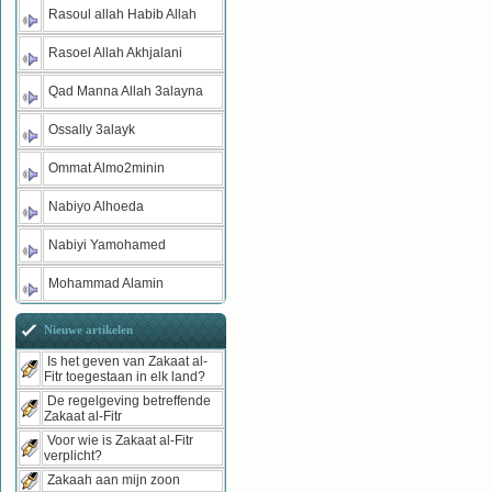
Rasoul allah Habib Allah
Rasoel Allah Akhjalani
Qad Manna Allah 3alayna
Ossally 3alayk
Ommat Almo2minin
Nabiyo Alhoeda
Nabiyi Yamohamed
Mohammad Alamin
Nieuwe artikelen
Is het geven van Zakaat al-
Fitr toegestaan in elk land?
De regelgeving betreffende
Zakaat al-Fitr
Voor wie is Zakaat al-Fitr
verplicht?
Zakaah aan mijn zoon