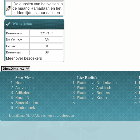
De gunsten van het vasten in
de maand Ramadaan en het
bidden tijdens haar nachten
Wie is Online
Bezoekernr:
2217163
Nu Online:
39
Leden:
0
Bezoekers:
39
Meer over bezoekers
Start Menu
Live Radio's
Home
Radio Live Nederlands
Activiteiten
Radio Live Arabisch
Artikelen
Radio Live Berbers
Koran NL
Radio Live Koran
Smeekbeden
Kinderhoek
DimaDima.NL © Alle rechten voorbehouden