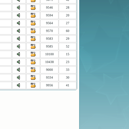
9546
28
9594
20
9564
27
9570
60
9583
29
9585
52
10100
15
10438
23
9000
33
9334
30
9956
41