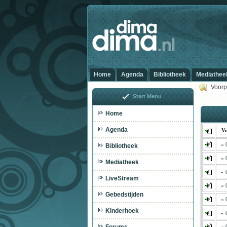
Home
Agenda
Bibliotheek
Mediathee
Voorp
Start Menu
Home
Agenda
Vo
« 
Bibliotheek
« 
Mediatheek
« 
LiveStream
« 
Gebedstijden
« 
Kinderhoek
« 
« 