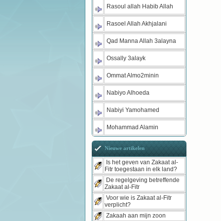
Rasoul allah Habib Allah
Rasoel Allah Akhjalani
Qad Manna Allah 3alayna
Ossally 3alayk
Ommat Almo2minin
Nabiyo Alhoeda
Nabiyi Yamohamed
Mohammad Alamin
Nieuwe artikelen
Is het geven van Zakaat al-
Fitr toegestaan in elk land?
De regelgeving betreffende
Zakaat al-Fitr
Voor wie is Zakaat al-Fitr
verplicht?
Zakaah aan mijn zoon