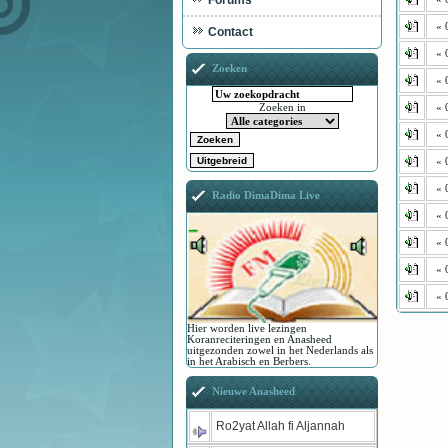
Forums
« 
Contact
« 
Zoeken
« 
« 
Zoeken in
« 
« 
« 
Radio DimaDima Live
« 
« 
« 
« 
Hier worden live lezingen
Koranreciteringen en Anasheed
uitgezonden zowel in het Nederlands als
in het Arabisch en Berbers.
Nieuwe Anasheed
Ro2yat Allah fi Aljannah