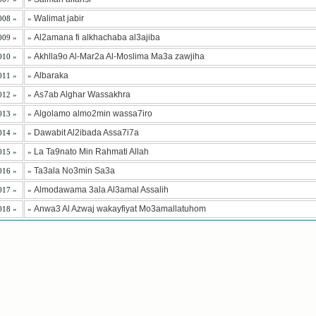
Walimat jabir
008 »
»
Al2amana fi alkhachaba al3ajiba
009 »
»
Akhlla9o Al-Mar2a Al-Moslima Ma3a zawjiha
010 »
»
Albaraka
011 »
»
As7ab Alghar Wassakhra
012 »
»
Algolamo almo2min wassa7iro
013 »
»
Dawabit Al2ibada Assa7i7a
014 »
»
La Ta9nato Min Rahmati Allah
015 »
»
Ta3ala No3min Sa3a
016 »
»
Almodawama 3ala Al3amal Assalih
017 »
»
Anwa3 Al Azwaj wakayfiyat Mo3amallatuhom
018 »
»