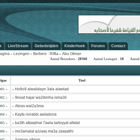
-
k
LiveStream
Gebedstijden
Kinderhoek
Forums
Contact
agina
Lezingen
Berbers - Riffia
Abu Otman
»
»
»
Aantal Bezoekers :
20560
Aantal Lezingen :
18
Aantal S
lgnr
Titel
Ho9o9 alwalidayn 3ala alawlad
001 »
»
9issat hajar wa2ibniha isma3il
002 »
»
Abras wal2a3ma
003 »
»
Kayfa norabbi awladona
004 »
»
ba3th attawjihat 7awla tarbiyyat alfatat
005 »
»
mo3amalat azzawj ma3a zawjatihi
006 »
»
Salman alfarisi
007 »
»